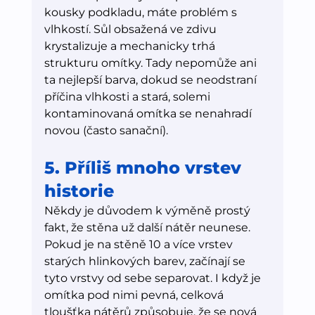
kousky podkladu, máte problém s 
vlhkostí. Sůl obsažená ve zdivu 
krystalizuje a mechanicky trhá 
strukturu omítky. Tady nepomůže ani 
ta nejlepší barva, dokud se neodstraní 
příčina vlhkosti a stará, solemi 
kontaminovaná omítka se nenahradí 
novou (často sanační).
5. Příliš mnoho vrstev 
historie
Někdy je důvodem k výměně prostý 
fakt, že stěna už další nátěr neunese. 
Pokud je na stěně 10 a více vrstev 
starých hlinkových barev, začínají se 
tyto vrstvy od sebe separovat. I když je 
omítka pod nimi pevná, celková 
tloušťka nátěrů způsobuje, že se nová 