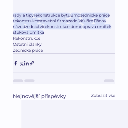
rady a tipy
rekonstrukce bytu
Brno
zednické práce
rekonstrukce
stavební firma
zedník
Kuřim
Tišnov
návod
zednictví
rekonstrukce domu
oprava omítek
štuková omítka
Rekonstrukce
Ostatní články
Zednické práce
Zobrazit vše
Nejnovější příspěvky