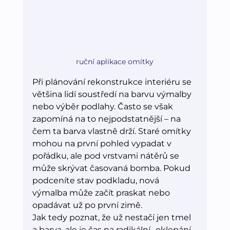
ruční aplikace omítky
Při plánování rekonstrukce interiéru se 
většina lidí soustředí na barvu výmalby 
nebo výběr podlahy. Často se však 
zapomíná na to nejpodstatnější – na 
čem ta barva vlastně drží. Staré omítky 
mohou na první pohled vypadat v 
pořádku, ale pod vrstvami nátěrů se 
může skrývat časovaná bomba. Pokud 
podceníte stav podkladu, nová 
výmalba může začít praskat nebo 
opadávat už po první zimě.
Jak tedy poznat, že už nestačí jen tmel 
a barva, ale je čas na radikální „oklepání 