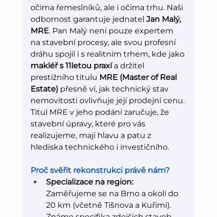
očima řemeslníků, ale i očima trhu. Naši 
odbornost garantuje jednatel 
Jan Malý, 
MRE
. Pan Malý není pouze expertem 
na stavební procesy, ale svou profesní 
dráhu spojil i s realitním trhem, kde jako 
makléř s 11letou praxí
 a držitel 
prestižního titulu 
MRE (Master of Real 
Estate)
 přesně ví, jak technický stav 
nemovitosti ovlivňuje její prodejní cenu. 
Titul MRE v jeho podání zaručuje, že 
stavební úpravy, které pro vás 
realizujeme, mají hlavu a patu z 
hlediska technického i investičního.
Proč svěřit rekonstrukci právě nám?
Specializace na region:
Zaměřujeme se na Brno a okolí do 
20 km (včetně Tišnova a Kuřimi). 
Známe specifika zdejších staveb – 