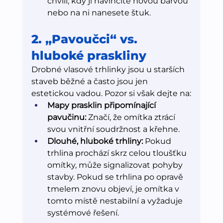
chvíli, kdy ji navlhčíte novou barvou 
nebo na ni nanesete štuk.
2. „Pavoučci“ vs. 
hluboké praskliny
Drobné vlasové trhlinky jsou u starších 
staveb běžné a často jsou jen 
estetickou vadou. Pozor si však dejte na:
Mapy prasklin připomínající 
pavučinu:
 Značí, že omítka ztrácí 
svou vnitřní soudržnost a křehne.
Dlouhé, hluboké trhliny:
 Pokud 
trhlina prochází skrz celou tloušťku 
omítky, může signalizovat pohyby 
stavby. Pokud se trhlina po opravě 
tmelem znovu objeví, je omítka v 
tomto místě nestabilní a vyžaduje 
systémové řešení.