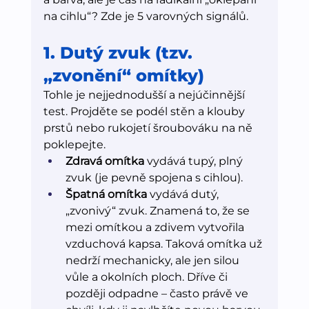
na cihlu“? Zde je 5 varovných signálů.
1. Dutý zvuk (tzv. 
„zvonění“ omítky)
Tohle je nejjednodušší a nejúčinnější 
test. Projděte se podél stěn a klouby 
prstů nebo rukojetí šroubováku na ně 
poklepejte.
Zdravá omítka
 vydává tupý, plný 
zvuk (je pevně spojena s cihlou).
Špatná omítka
 vydává dutý, 
„zvonivý“ zvuk. Znamená to, že se 
mezi omítkou a zdivem vytvořila 
vzduchová kapsa. Taková omítka už 
nedrží mechanicky, ale jen silou 
vůle a okolních ploch. Dříve či 
později odpadne – často právě ve 