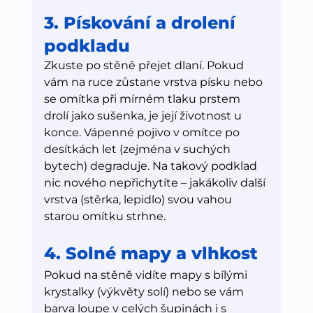
3. Pískování a drolení 
podkladu
Zkuste po stěně přejet dlaní. Pokud 
vám na ruce zůstane vrstva písku nebo 
se omítka při mírném tlaku prstem 
drolí jako sušenka, je její životnost u 
konce. Vápenné pojivo v omítce po 
desítkách let (zejména v suchých 
bytech) degraduje. Na takový podklad 
nic nového nepřichytíte – jakákoliv další 
vrstva (stěrka, lepidlo) svou vahou 
starou omítku strhne.
4. Solné mapy a vlhkost
Pokud na stěně vidíte mapy s bílými 
krystalky (výkvěty solí) nebo se vám 
barva loupe v celých šupinách i s 