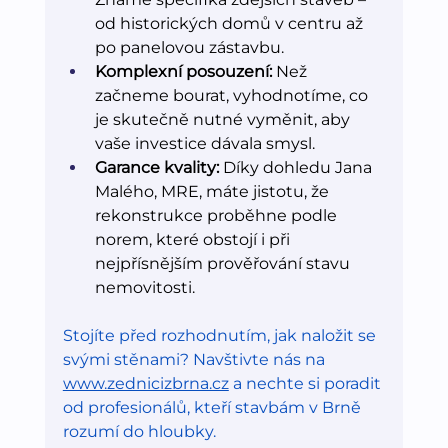
od historických domů v centru až 
po panelovou zástavbu.
Komplexní posouzení:
 Než 
začneme bourat, vyhodnotíme, co 
je skutečně nutné vyměnit, aby 
vaše investice dávala smysl.
Garance kvality:
 Díky dohledu Jana 
Malého, MRE, máte jistotu, že 
rekonstrukce proběhne podle 
norem, které obstojí i při 
nejpřísnějším prověřování stavu 
nemovitosti.
Stojíte před rozhodnutím, jak naložit se 
svými stěnami? Navštivte nás na 
www.zednicizbrna.cz
 a nechte si poradit 
od profesionálů, kteří stavbám v Brně 
rozumí do hloubky.