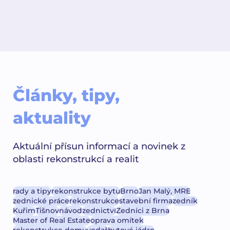
Články, tipy,
aktuality
Aktuální přísun informací a novinek z
oblasti rekonstrukcí a realit
rady a tipy
rekonstrukce bytu
Brno
Jan Malý, MRE
zednické práce
rekonstrukce
stavební firma
zedník
Kuřim
Tišnov
návod
zednictví
Zedníci z Brna
Master of Real Estate
oprava omítek