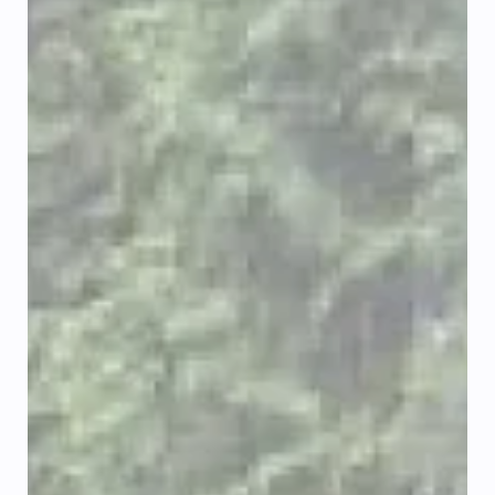
Jan Malý
14. 3.
Minut čtení: 3
Kompletní průvodce rekonstrukcí bytového
jádra: Od umakartu k moderní koupelně