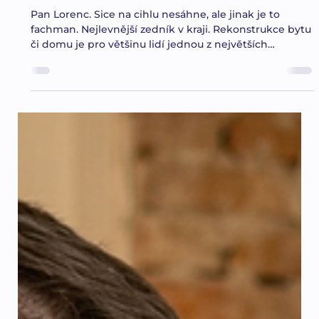
Jan Malý
3. 4.
Minut čtení: 3
REKONSTRUKCE
Jak vybrat spolehlivého řemeslníka v roce
2026: Průvodce, který vám zachrání
peněženku i nervy
Pan Lorenc. Sice na cihlu nesáhne, ale jinak je to
fachman. Nejlevnější zedník v kraji. Rekonstrukce bytu
či domu je pro většinu lidí jednou z největších
životních investic. Přesto k výběru lidí, kterým svěříme
své klíče a statisíce korun, často přistupujeme s menší
ostražitostí než k nákupu nového telefonu. Trh je
bohužel zaplaven „odborníky“, jejichž největší
kvalifikací je vlastnictví montérek a odvaha říct si o
zálohu. Jak poznat skutečného profíka od pochybného
experimen