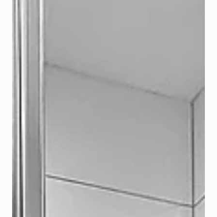
Jan Malý
27. 3.
Minut čtení: 2
ZEDNICKÉ PRÁCE
Vzor smlouvy o dílo 2026 zdarma ke stažení
Vzor smlouvy o dílo ke stažení zdarma pro rok 2026
Plánujete v roce 2026 rekonstrukci bytu, koupelny
nebo stavbu rodinného domu? Pak stojíte před
jedním z nejdůležitějších kroků: podpisem Smlouvy o