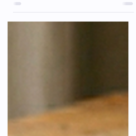
Jan Malý
3. 4.
Minut čtení: 3
Elektřina svépomocí: Úspora, nebo hazard se
životem i peněženkou?
V dnešní době rostoucích cen řemeslných prací je
lákavé vzít nářadí do ruky a pustit se do rekonstrukce
bytu či domu na vlastní pěst. Zatímco u malování nebo
pokládky plovoucí podlahy riskujete maximálně
estetické vady, u elektroinstalace vstupujete na tenký
led . V tomto článku se podíváme na to, co říká
legislativa, zda je vůbec možné získat revizi na práci
„domácího kutila“ a proč se odbornost v tomto oboru