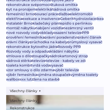
rekonstrukce domu
vodař
bytové jádro
rekonstrukce svépomocí
štuková omítka
byt na pronájem
elektrikář
jádrová omítka
řemeslníci brno
bourací práce
dlažba
elektromobil
elektřina
exekuce a insolvence
Geberit
hydroizolace
ikea
Instalatér Brno
kladečský plán
lepidlo s perlinkou
montáž nábytku
nabíjení vozidla
nezámrzný ventil
nové rozvody vody
obklady
osazení televize
PPR
prověření řemeslníka
právní poradenství
právní článek
právní články
průchodka na kabely
průmyslový vysavač
rekonstrukce bytového jádra
Rozvody PPR
Rozvody vody a odpadu
skládání nábytku
smlouva o dílo
stoupačky
sádrokartonový strop
sádrová stěrka
televize
televize - kabely ve zdi
toaleta kombi
tvrdá voda
vysavač
vzor smlouvy o dílo zdarma
výběr televize
výběr řemeslníka
výměna stoupaček
výměna toalety
wallbox
xxx lutz
žena na stavbě
Všechny články
Všechny články
Rekonstrukce