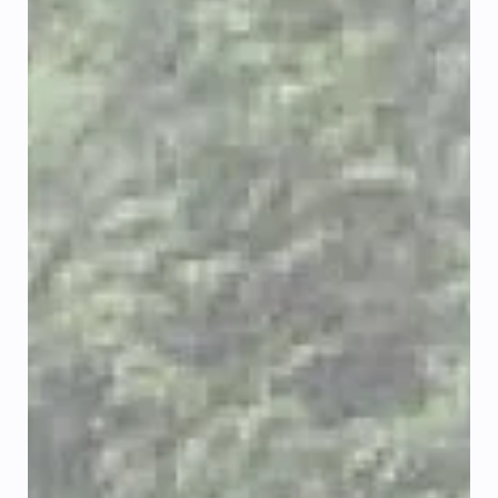
Bytové jádro po rekonstrukci Rekonstrukce bytového
jádra je jedním z nejvýraznějších kroků k modernímu a
zdravému bydlení v panelovém domě. Starý umakart
není jen estetickým prohřeškem minulého století – po
desetiletích užívání bývá často zdrojem plísní, zápachu
a špatné akustiky. V tomto článku vás provedeme
celým procesem proměny od bourání až po finální
montáž doplňků. 1. Příprava a vybourání původního
jádra Prvním krokem je totální demontáž staré
konstrukce. Před zahájení