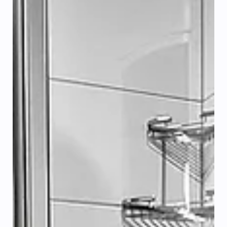
dílo (SoD) . V praxi se bohužel stále setkáváme s tím, že
se lidé spoléhají na ústní dohody nebo neúplné
dokumenty stažené z internetu, což v případě
komplikací vede k nekonečným sporům a
prodraženým realizacím. Pod tímto článkem pro vás
máme připravený profesionální vzor smlouvy o